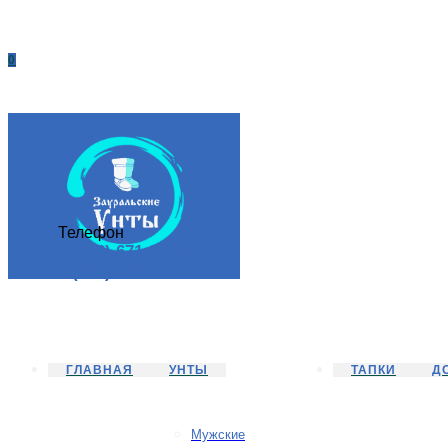
0
Телефон
8 (922) 671-95-75
8 (922) 675-13-59
ГЛАВНАЯ
УНТЫ
ТАПКИ
Д
Мужские