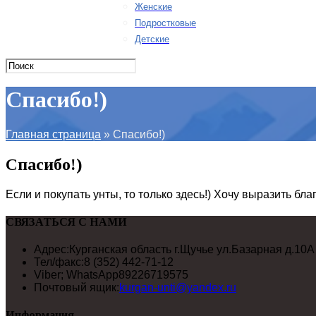
Женские
Подростковые
Детские
Спасибо!)
Главная страница
»
Спасибо!)
Спасибо!)
Если и покупать унты, то только здесь!) Хочу выразить бл
СВЯЗАТЬСЯ С НАМИ
Адрес:
Курганская область г.Щучье ул.Базарная д.10А
Тел/факс:
8 (352) 442-71-12
Viber; WhatsApp
89226719575
Почтовый ящик:
kurgan-unti@yandex.ru
Информация