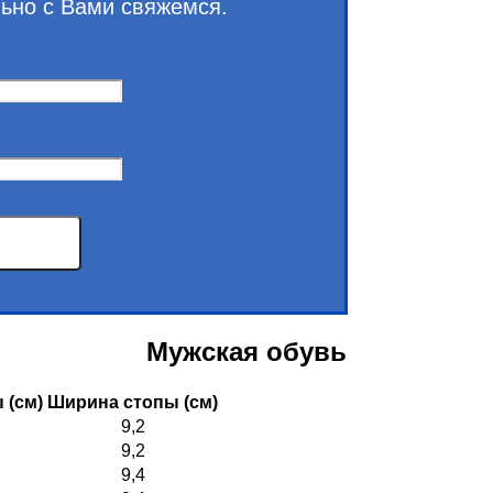
льно с Вами свяжемся.
Мужская обувь
 (см)
Ширина стопы (см)
9,2
9,2
9,4