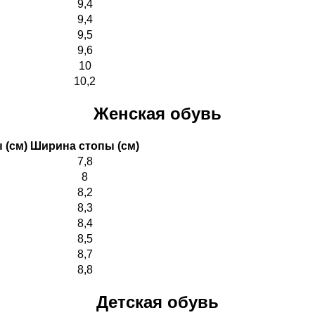
9,4
9,4
9,5
9,6
10
10,2
Женская обувь
 (см)
Ширина стопы (см)
7,8
8
8,2
8,3
8,4
8,5
8,7
8,8
Детская обувь