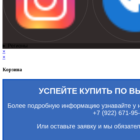
Регионы
×
×
Корзина
УСПЕЙТЕ КУПИТЬ ПО В
Более подробную информацию узнавайте у 
+7 (922) 671-95-
Или оставьте заявку и мы обязате