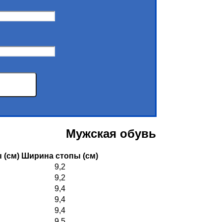
Мужская обувь
 (см)
Ширина стопы (см)
9,2
9,2
9,4
9,4
9,4
9,5