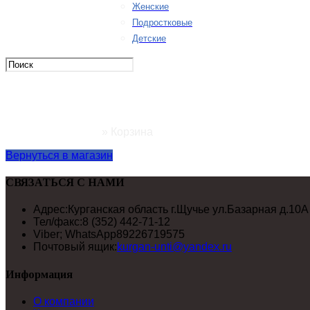
Женские
Подростковые
Детские
Корзина
Главная страница
»
Корзина
Вернуться в магазин
СВЯЗАТЬСЯ С НАМИ
Адрес:
Курганская область г.Щучье ул.Базарная д.10А
Тел/факс:
8 (352) 442-71-12
Viber; WhatsApp
89226719575
Почтовый ящик:
kurgan-unti@yandex.ru
Информация
О компании