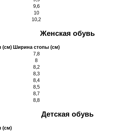
9,6
10
10,2
Женская обувь
 (см)
Ширина стопы (см)
7,8
8
8,2
8,3
8,4
8,5
8,7
8,8
Детская обувь
 (см)
Ширина стопы (см)