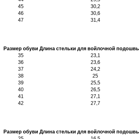
45
30,2
46
30,6
47
31,4
Размер обуви
Длина стельки для войлочной подошвы
35
23,1
36
23,6
37
24,2
38
25
39
25,5
40
26,5
41
27,1
42
27,7
Размер обуви
Длина стельки для войлочной подошвы
25
16,5