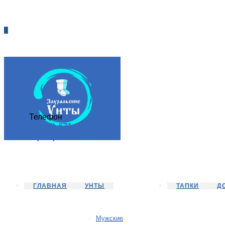
0
Телефон
8 (922) 671-95-75
8 (922) 675-13-59
ГЛАВНАЯ
УНТЫ
ТАПКИ
Д
Мужские