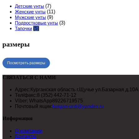
Детские унты
(7)
Женские унты
(11)
Мужские унты
(9)
Подростковые унты
(3)
Тапочки
(5)
размеры
Посмотреть размеры
СВЯЗАТЬСЯ С НАМИ
Адрес:
Курганская область г.Щучье ул.Базарная д.10А
Тел/факс:
8 (352) 442-71-12
Viber; WhatsApp
89226719575
Почтовый ящик:
kurgan-unti@yandex.ru
Информация
О компании
Контакты